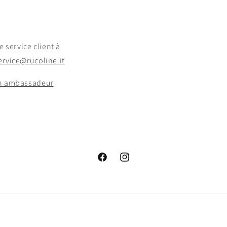
e service client à
rvice@rucoline.it
n ambassadeur
Facebook
Instagram