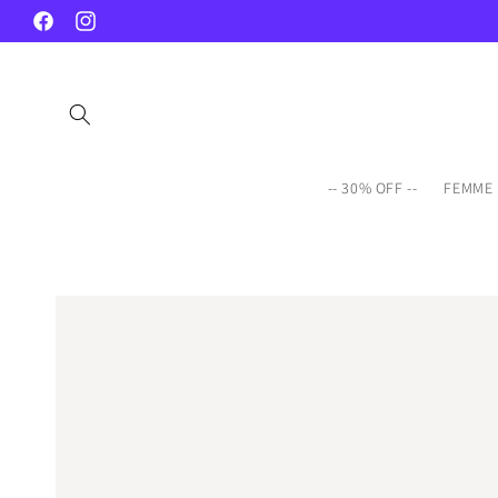
et
passer
Facebook
Instagram
au
contenu
-- 30% OFF --
FEMME