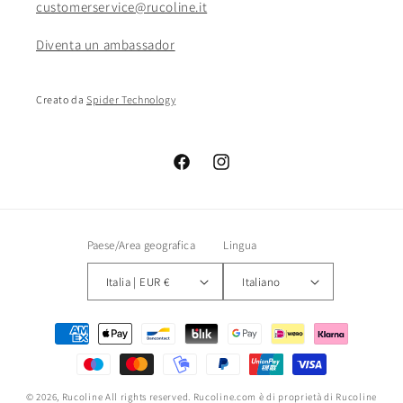
customerservice@rucoline.it
Diventa un ambassador
Creato da
Spider Technology
Facebook
Instagram
Paese/Area geografica
Lingua
Italia | EUR €
Italiano
Metodi
di
pagamento
© 2026,
Rucoline
All rights reserved. Rucoline.com è di proprietà di Rucoline