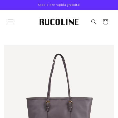
Vai
Spedizione rapida gratuita!
direttamente
ai contenuti
Carrello