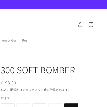
ロ
カ
グ
ー
イ
ト
ン
ou order
Resi
300 SOFT BOMBER
通
€198,00
常
税込。
配送料
はチェックアウト時に計算されます。
価
サイズ
格