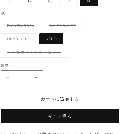
バ
バ
36
37
38
39
40
リ
リ
エ
エ
ー
ー
色
シ
シ
ョ
ョ
バ
バ
BIANCO-ROSA
WHITE-WHITE
ン
ン
リ
リ
は
は
エ
エ
売
売
ー
ー
り
り
バ
NERO-NERO
NERO
シ
シ
切
切
リ
ョ
ョ
れ
れ
エ
ン
ン
て
て
ー
バ
ビアンコ・アルジェントー
は
は
い
い
シ
リ
売
売
る
る
ョ
エ
り
り
か
か
ン
ー
数量
切
切
販
販
は
シ
れ
れ
売
売
売
ョ
て
て
で
で
り
ン
300
い
300
い
き
き
切
は
る
る
ま
ま
れ
売
SOFT
SOFT
か
か
せ
せ
て
り
BOMBER
販
BOMBER
販
ん
ん
い
切
売
売
る
れ
カートに追加する
の
の
で
で
か
て
き
き
販
数
数
い
ま
ま
売
る
せ
せ
量
量
で
か
今すぐ購入
ん
ん
き
販
を
を
ま
売
せ
で
減
増
ん
き