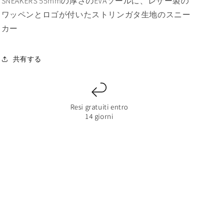
SNEAKERS 55mmの厚さのEVAソールに、レザー製の
ら
や
ま
せ
す
す
ワッペンとロゴが付いたストリンガタ生地のスニー
ん
カー
共有する
Resi gratuiti entro
14 giorni