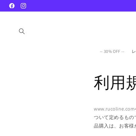
コンテ
ンツに
Facebook
Instagram
進む
-- 30% OFF --
利用
www.rucolin
ついて定めるもので
品購入は、お客様