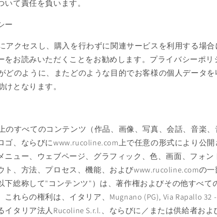
ついて責任を負います。
シー
ine.comにアクセスし、購入を行わずに関連サービスを利用する
ーをお読みいただくことをお勧めします。プライバシーポリ
ine.comがどのように、またどのような目的でお客様の個人デー
助けとなります。
ine.com上のすべてのコンテンツ（作品、画像、写真、会話、音
ゴ、ならびにwww.rucoline.com上で任意の形式により
メニュー、ウェブページ、グラフィック、色、画面、フォン
ト、方法、プロセス、機能、およびwww.rucoline.com
以下総称して"コンテンツ"）は、著作権およびその他すべて
権利は、イタリア、Mugnano (PG), Via Rapallo 32 - 061
タリア法人Rucoline S.r.l.、ならびに／または供給者