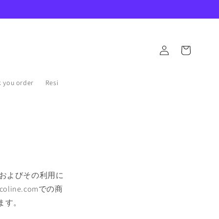
ロ
カ
グ
ー
イ
ト
ン
ou order
Resi
クセスおよびその利用に
ine.comでの商
ます。