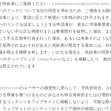
者にご連絡ください：customerservice@rucoline.com
ine.comへのリンクについて当社の同意を求めるため、ご連絡を
給者により、要請に応じて無償かつ非独占的に許可されます
ine.comへのリンクを設定しようとする申請者が、過去に市場事
ていない不公正な商慣行または事業慣行を採用した場合、ま
して不公正競争行為を行った場合、あるいは将来そのような
て採用されるおそれがあると供給者が懸念する場合には、自
議を唱える権限を有します。いかなる場合も、供給者の同意
ne.comへのディープリンク（deep framesなど）を掲載したり
は禁止されています。
rucoline.comのユーザーの感受性に照らして、市民的信念
ける尊厳を傷つけるものとみなされ得る身体的または心理的
するコンテンツをウェブサイトに掲載しないよう、可能な限
、ウェブサイトのコンテンツがイタリア国外の他国において