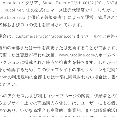
ti Leonardo（イタリア、Strada Tuderte 73/H1 06132 (PG)、VA
42）は、Rucoline S.r.l.の公式eコマース販売代理店です。し
Zampetti Leonardo（"供給者兼販売者"）によって運営・管
名称およびロゴの使用を許可されています。
、customerservice@rucoline.com までメールでご
規約の全部または一部を変更または更新することができます
更または更新が行われ次第、www.rucoline.comのホー
セクションに掲載された時点で拘束力を持ちます。したがっ
るか確認するため、このウェブサイトの本セクションを定期
oline.comの利用規約の全部または一部に同意されない場合は
ください。
ine.comへのアクセスおよび利用（ウェブページの閲覧、供給者
ウェブサイト上での商品購入を含む）は、ユーザーによる個
のであり、いかなる場合も商業的、事業的、または職業的活