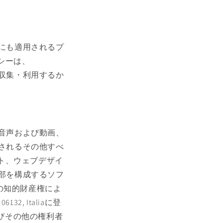
場合にも適用されるプ
シーは、
タを収集・利用するか
楽、音声および動画、
公開されるその他すべ
ト、ウェブデザイ
の一部を構成するソフ
の知的財産権によ
32, Italiaに登
およびその他の権利者