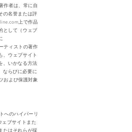
品の著作者は、常に自
その名誉または評
ne.com上で作品
的として（ウェブ
に
すアーティストの著作
も、ウェブサイト
を、いかなる方法
給者、ならびに必要に
テンツおよび保護対象
ブサイトへのハイパーリ
ウェブサイトまた
またはそれらが採