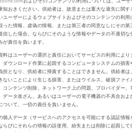
rucoline.comおよびそのコンテンツの利用については、ユ
承知おきください。供給者は、故意または重大な過失に関す
いユーザーによるウェブサイトおよびそのコンテンツの利用
誤った情報、虚偽の情報、または第三者の同意なしにその第
送信した場合、ならびにそのような情報やデータの不適切な
みが責任を負います。
資料はユーザーの選択と責任においてサービスの利用により
、ダウンロード作業に起因するコンピュータシステムの損害
負担となり、供給者に帰責することはできません。供給者は
きないことにより生じる損害、またはウイルス、破損ファイ
、コンテンツ削除、ネットワーク上の問題、プロバイダー、
、データ改ざん、あるいはユーザーの電子機器の不具合およ
について、一切の責任を負いません。
の個人データ（サービスへのアクセスを可能にする認証情報
ならびにそれらの情報の誤使用、紛失または削除に起因して