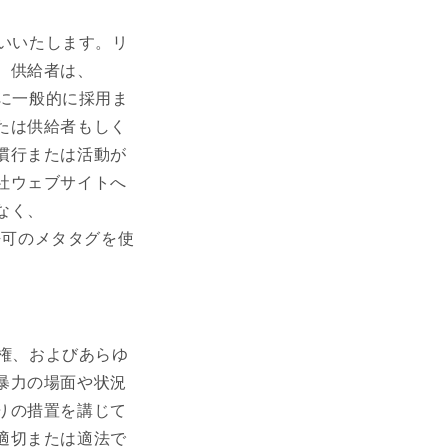
。
お願いいたします。リ
。供給者は、
業者に一般的に採用ま
たは供給者もしく
慣行または活動が
社ウェブサイトへ
なく、
、無許可のメタタグを使
、人権、およびあらゆ
暴力の場面や状況
りの措置を講じて
適切または適法で