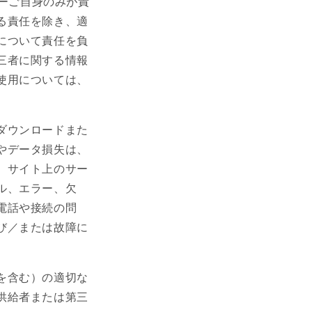
ーザーご自身のみが責
る責任を除き、適
について責任を負
三者に関する情報
使用については、
ダウンロードまた
やデータ損失は、
、サイト上のサー
ル、エラー、欠
電話や接続の問
び／または故障に
を含む）の適切な
供給者または第三