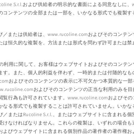
line S.r.l.および供給者の明示的な書面による同意なしに、www.r
のコンテンツの全部または一部を、いかなる形式でも複製す
r.l.および／または供給者は、www.rucoline.comおよびそのコ
たは恒久的な複製を、方法または形式を問わず許可または禁
ine.comの利用に関して、お客様はウェブサイトおよびそのコン
ます。また、個人的利益を伴わず、一時的または付随的なも
oline.comおよびそのコンテンツの表示に不可欠かつ本質的な
w.rucoline.comおよびそのコンテンツの正当な利用のみ
覧行為も許可されています。www.rucoline.comおよび
かなる形式でも複製することは許可されていません。いかな
またはRucoline S.r.l.、またはウェブサイトに含まれ
受けなければなりません。これらの複製は、いずれの場合も
およびウェブサイトに含まれる個別作品の著作者の著作権お