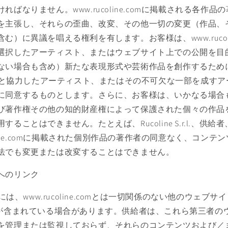
ればなりません。www.rucoline.comに掲載される各作
を主張し、それらの歪曲、改変、その他一切の変更（作品、
む）に異議を唱える権利を有します。お客様は、www.rucoli
選択したアーティスト、またはウェブサイト上での公開を目
ない場合も含め）新たな表現形式や芸術作品を創作するため
ine.comと協力したアーティスト、またはその不可欠な一部を成
に同意するものとします。さらに、お客様は、いかなる場合
び著作権その他の知的財産権によって保護された個々の作品
ることはできません。たとえば、Rucoline S.r.l.、供
coline.comに掲載された個別作品の著作者の同意なく、コン
法でも変更または改変することはできません。
へのリンク
e.comには、www.rucoline.comとは一切関係のない他のウェ
）が含まれている場合があります。供給者は、これら第三者の
を管理または監視しておらず、それらのコンテンツおよび／