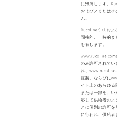
に帰属します。Ruco
および／またはそ
ん。
Rucoline S.
間接的、一時的ま
を有します。
www.rucol
のみ許可されてい
れ、www.ruc
複製、ならびにww
イト上のあらゆる閲
または一部を、い
応じて供給者および／
とに個別の許可を
に行われ、供給者