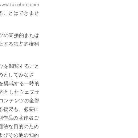
ucoline.com
ることはできませ
ンテンツの直接的または
止する独占的権利
テンツを閲覧すること
のとしてみなさ
一部を構成する一時的
を目的としたウェブサ
そのコンテンツの全部
る複製も、必要に
る個別作品の著作者ご
適法な目的のため
よびその他の知的