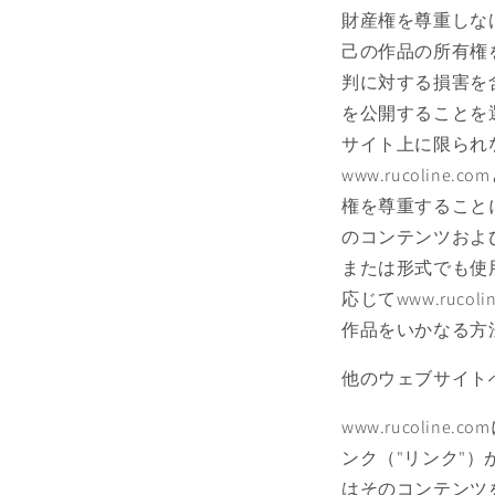
財産権を尊重しなけ
己の作品の所有権
判に対する損害を含
を公開することを
サイト上に限られ
www.rucol
権を尊重すること
のコンテンツおよ
または形式でも使用す
応じてwww.ru
作品をいかなる方
他のウェブサイト
www.rucolin
ンク（"リンク"
はそのコンテンツ